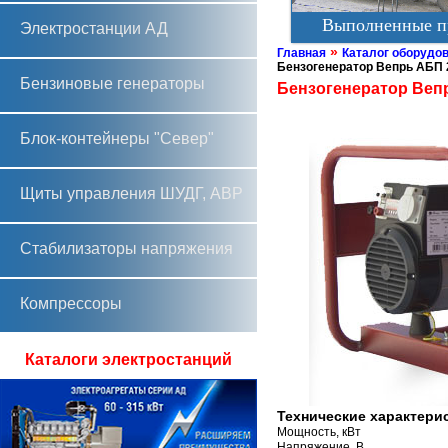
Выполненные п
Электростанции АД
»
Главная
Каталог оборудо
Бензогенератор Вепрь АБП 
Бензиновые генераторы
Бензогенератор Вепр
Блок-контейнеры "Север"
Щиты управления ШУДГ, АВР
Стабилизаторы напряжения
Компрессоры
Каталоги электростанций
Технические характери
Мощность, кВт
Напряжение, В