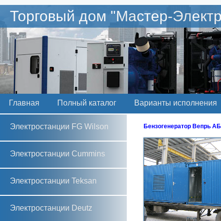
Торговый дом "Мастер-Электр
Главная
Полный каталог
Варианты исполнения
Электростанции FG Wilson
Бензогенератор Вепрь АБП
Электростанции Cummins
Электростанции Teksan
Электростанции Deutz