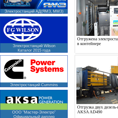
Электростанций АД(ЯМЗ, ММЗ)
Отгружена электрост
в контейнере
Электростанций Wilson
Каталог 2015 года
Электростанций Cummins
Отгрузка двух дизель-
AKSA AD490
ООО "Мастер-Электро"
Официальный диллер