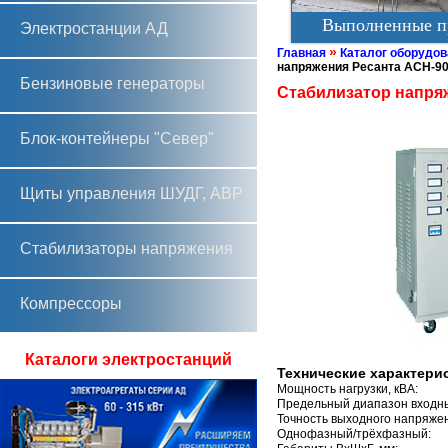
Выполненные п
Электростанции АД
»
Главная
Каталог оборудов
напряжения Ресанта АСН-9
Бензиновые генераторы
Стабилизатор напря
Блок-контейнеры "Север"
Щиты управления ШУДГ, АВР
Стабилизаторы напряжения
Компрессоры
Каталоги электростанций
Технические характери
Мощность нагрузки, кВА:
Предельный диапазон входны
Точность выходного напряже
Однофазный/трёхфазный: