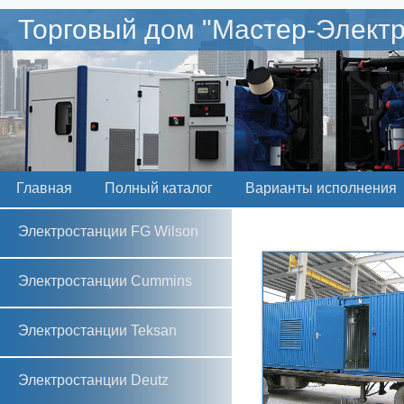
Торговый дом "Мастер-Электр
Главная
Полный каталог
Варианты исполнения
Электростанции FG Wilson
Электростанции Cummins
Электростанции Teksan
Электростанции Deutz