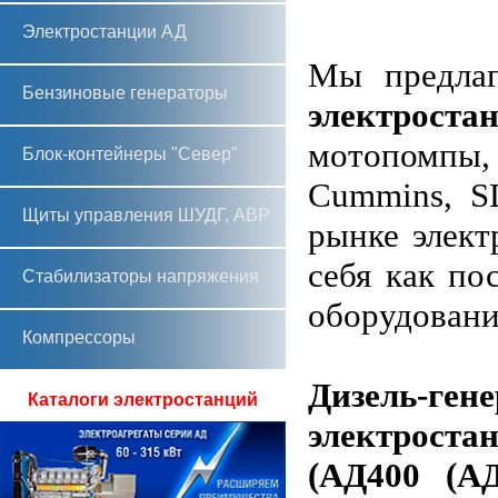
Электростанции АД
Мы предла
Бензиновые генераторы
электроста
мотопомпы, 
Блок-контейнеры "Север"
Cummins, S
Щиты управления ШУДГ, АВР
рынке элект
себя как по
Стабилизаторы напряжения
оборудовани
Компрессоры
Дизель-ген
Каталоги электростанций
электроста
(АД400 (АД