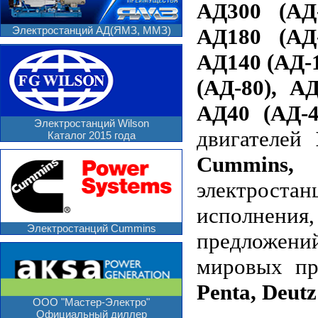
АД300 (АД-
Электростанций АД(ЯМЗ, ММЗ)
АД180 (АД-
АД140 (АД-1
(АД-80), А
АД40 (АД-4
Электростанций Wilson
двигателей
Каталог 2015 года
Cummins, 
электроста
исполнени
Электростанций Cummins
предложени
мировых пр
Penta, Deutz
ООО "Мастер-Электро"
Официальный диллер