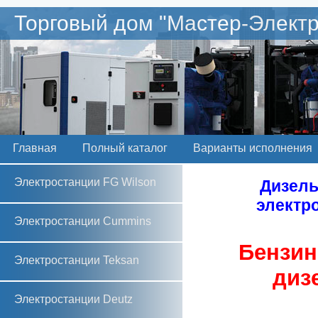
Торговый дом "Мастер-Электр
Главная
Полный каталог
Варианты исполнения
Электростанции FG Wilson
Дизель
электро
Электростанции Cummins
Бензин
Электростанции Teksan
диз
Электростанции Deutz