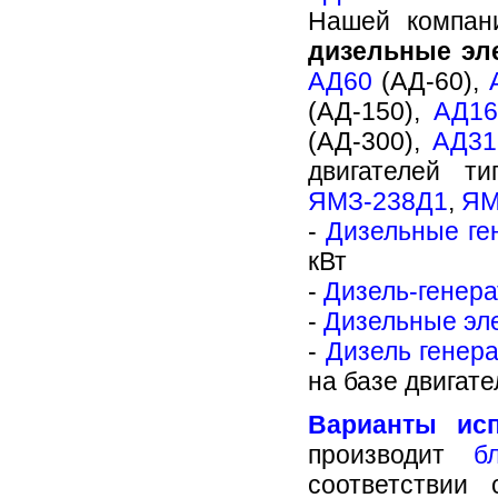
Нашей компан
ДИЗЕЛЬНЫЙ ГЕНЕРАТОР АД-350
дизельные эл
Дизельный генератор АД-350
(АД350), на базе двигателя Daewoo,
АД60
(АД-60),
в автоматизированном блок-
контейнере "Север", изготовлен и
(АД-150),
АД16
отгружен...
(АД-300),
АД31
двигателей т
ДИЗЕЛЬ-ГЕНЕРАТОР CUMMINS C275D5
ЯМЗ-238Д1
,
ЯМ
Дизель-генератор Cummins C275D5
в автоматизированном блок-
-
Дизельные ген
контейнере "Север", изготовлен и
отгружен...
кВт
-
Дизель-генер
-
Дизельные эл
ДИЗЕЛЬНЫЕ ГЕНЕРАТОРЫ АД-100
-
Дизель генера
Дизельные генераторы АД-100
(АД100) в блок-контейнерах "Север"
на базе двигате
в количестве семи штук,
изготовлены и отгружены...
Варианты исп
производит
б
соответствии