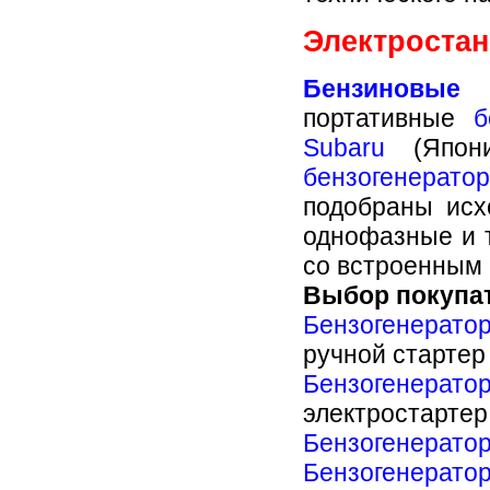
Дизельная электростанция АД-100
Электроста
(АД100) на базе двигателя ММЗ
Д-266.4, в блок-контейнере "Север"
изготовлена и отгружена...
Бензиновые 
портативные
б
ДИЗЕЛЬНЫЙ ГЕНЕРАТОР АД-100
Subaru
(Япон
Дизельный генератор АД-100
бензогенерат
(АД100) на базе двигателя
ЯМЗ-238М2, под капотом
подобраны исх
изготовлен и отгружен...
однофазные и 
со встроенным 
ДИЗЕЛЬ-ГЕНЕРАТОР АД-200
Выбор покупа
Дизель-генератор АД-200 (АД200)
на базе двигателя Daewoo (Doosan)
Бензогенерато
в цельнометаллическом блок-
контейнере "Север" изготовлен и
ручной стартер
отгружен...
Бензогенератор
электростартер
ДИЗЕЛЬ-ГЕНЕРАТОРЫ FG WILSON P33E1
Бензогенератор
Дизель-генераторы FG Wilson
P33E1 под капотами, на шасси, в
Бензогенератор
количестве семи штук изготовлены