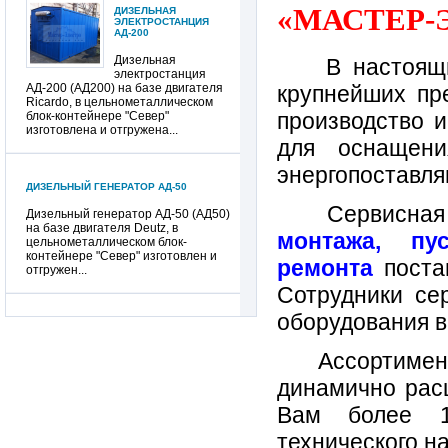
«МАСТЕР-
ДИЗЕЛЬНАЯ
ЭЛЕКТРОСТАНЦИЯ
АД-200
Дизельная
В настоящи
электростанция
АД-200 (АД200) на базе двигателя
крупнейших пр
Ricardo, в цельнометаллическом
производство 
блок-контейнере "Север"
изготовлена и отгружена...
для оснащени
энергопоставля
ДИЗЕЛЬНЫЙ ГЕНЕРАТОР АД-50
Сервисная сл
Дизельный генератор АД-50 (АД50)
на базе двигателя Deutz, в
монтажа, пус
цельнометаллическом блок-
контейнере "Север" изготовлен и
ремонта
постав
отгружен...
Сотрудники се
оборудования в
ДИЗЕЛЬ-ГЕНЕРАТОР АД-30
Дизель-генератор АД-30 (АД30) на
Ассортимент 
базе двигателя Deutz, под капотом
изготовлен и отгружен...
динамично рас
Вам более 12
технического н
ДИЗЕЛЬНАЯ ЭЛЕКТРОСТАНЦИЯ АД-100