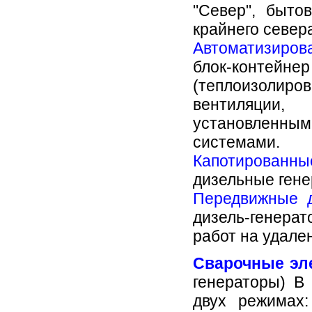
"Север", быто
крайнего севера
Автоматизиров
блок-конт
(теплоизолир
вентиляции,
установленным
системами.
Капотированны
дизельные гене
Передвижные д
дизель-генера
работ на удале
Сварочные эл
генераторы) В
двух режимах: