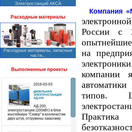
Электростанций АКСА
Компания
«
Расходные материалы
электронно
России с 
опытнейшие
Расходные материалы, запасные
на предпри
части...
электрони
Выполненные проекты
компании я
автоматики
2016-03-03
ДИЗЕЛЬНАЯ
типов. Ш
ЭЛЕКТРОСТАНЦИЯ
АД-200
электростан
АД-200,
электростанции (200кВт) в блок
Практика
контейнере "Север" в колличестве
двух штук, отгружены заказчику
безотказно