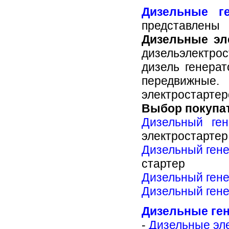
и отгружены...
Дизельные г
представлен
ДИЗЕЛЬ-ГЕНЕРАТОРЫ АД-400
Дизельные эл
Дизель-генераторы АД-400 (АД400)
дизельэлектро
под капотами, на шасси, в
количестве двух штук изготовлены и
дизель генера
отгружены...
передвижные
электростартер
ДИЗЕЛЬНЫЕ ГЕНЕРАТОРЫ АД-30
Выбор покупа
Дизельные генераторы АД-30
(АД30) и АД-50 (АД50) на базе
Дизельный ген
двигателей Deutz, в блок-
контейнерах "Север" изготовлены и
электростартер
отгружены...
Дизельный гене
стартер
КТПБ 630/6/0,4
Дизельный ген
Комплектная трансформаторная
Дизельный ген
подстанция блочного типа КТПБ
630/6/0,4 (т) к/к изготовлена и
отгружена...
Дизельные ген
-
Дизельные эл