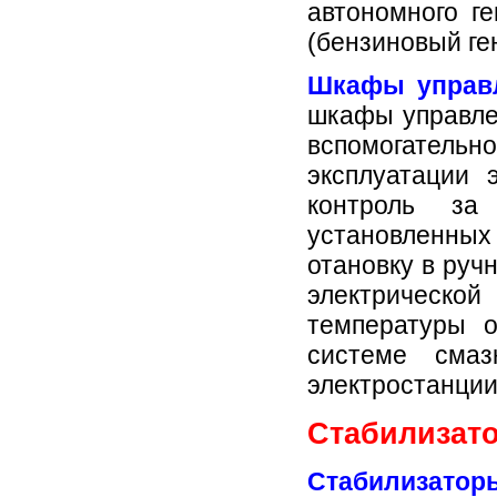
автономного г
(бензиновый ге
Шкафы управ
шкафы управлен
вспомогател
эксплуатации 
контроль за
установленных
отановку в руч
электрической
температуры 
системе смаз
электростанции
Стабилизат
Стабилизатор